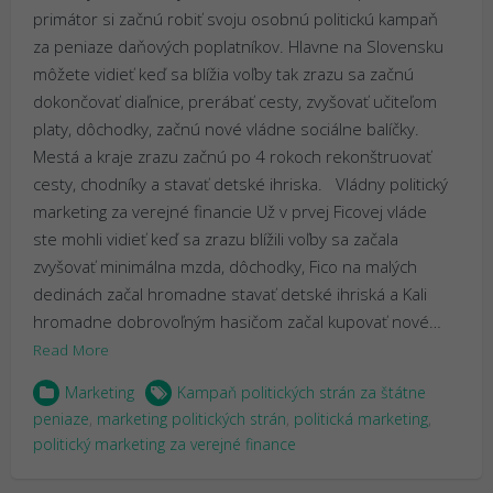
primátor si začnú robiť svoju osobnú politickú kampaň
za peniaze daňových poplatníkov. Hlavne na Slovensku
môžete vidieť keď sa blížia voľby tak zrazu sa začnú
dokončovať diaľnice, prerábať cesty, zvyšovať učiteľom
platy, dôchodky, začnú nové vládne sociálne balíčky.
Mestá a kraje zrazu začnú po 4 rokoch rekonštruovať
cesty, chodníky a stavať detské ihriska. Vládny politický
marketing za verejné financie Už v prvej Ficovej vláde
ste mohli vidieť keď sa zrazu blížili voľby sa začala
zvyšovať minimálna mzda, dôchodky, Fico na malých
dedinách začal hromadne stavať detské ihriská a Kali
hromadne dobrovoľným hasičom začal kupovať nové…
Read More
Marketing
Kampaň politických strán za štátne
peniaze
,
marketing politických strán
,
politická marketing
,
politický marketing za verejné finance