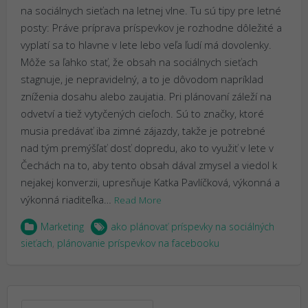
na sociálnych sieťach na letnej vlne. Tu sú tipy pre letné
posty: Práve príprava príspevkov je rozhodne dôležité a
vyplatí sa to hlavne v lete lebo veľa ľudí má dovolenky.
Môže sa ľahko stať, že obsah na sociálnych sieťach
stagnuje, je nepravidelný, a to je dôvodom napríklad
zníženia dosahu alebo zaujatia. Pri plánovaní záleží na
odvetví a tiež vytyčených cieľoch. Sú to značky, ktoré
musia predávať iba zimné zájazdy, takže je potrebné
nad tým premýšľať dosť dopredu, ako to využiť v lete v
Čechách na to, aby tento obsah dával zmysel a viedol k
nejakej konverzii, upresňuje Katka Pavlíčková, výkonná a
výkonná riaditeľka…
Read More
Marketing
ako plánovať príspevky na sociálných
sieťach
,
plánovanie príspevkov na facebooku
Hľadať: