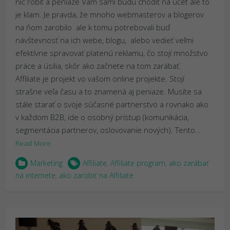
nič robiť a peniaze Vám sami budú chodiť na účet ale to
je klam. Je pravda, že mnoho webmasterov a blogerov
na ňom zarobilo ale k tomu potrebovali buď
návštevnosť na ich webe, blogu, alebo vedieť veľmi
efektívne spravovať platenú reklamu, čo stojí množstvo
práce a úsilia, skôr ako začnete na tom zarábať.
Affiliate je projekt vo vašom online projekte. Stojí
strašne veľa času a to znamená aj peniaze. Musíte sa
stále starať o svoje súčasné partnerstvo a rovnako ako
v každom B2B, ide o osobný prístup (komunikácia,
segmentácia partnerov, oslovovanie nových). Tento…
Read More
Marketing
Affiliate
,
Affiliate program
,
ako zarábať
na internete
,
ako zarobiť na Affiliate