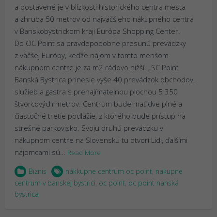
a postavené je v blízkosti historického centra mesta
a zhruba 50 metrov od najväčšieho nákupného centra
v Banskobystrickom kraji Európa Shopping Center.
Do OC Point sa pravdepodobne presunú prevádzky
z väčšej Európy, keďže nájom v tomto menšom
nákupnom centre je za m2 rádovo nižší. „SC Point
Banská Bystrica prinesie vyše 40 prevádzok obchodov,
služieb a gastra s prenajímateľnou plochou 5 350
štvorcových metrov. Centrum bude mať dve plné a
čiastočné tretie podlažie, z ktorého bude prístup na
strešné parkovisko. Svoju druhú prevádzku v
nákupnom centre na Slovensku tu otvorí Lidl, ďalšími
nájomcami sú…
Read More
Biznis
nákkupne centrum oc point
,
nakupne
centrum v banskej bystrici
,
oc point
,
oc point nanská
bystrica