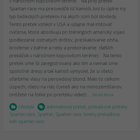
v náročnom kopcovitom teréne. Na prvý pretek
Spartan race ma presvedčili ísť kamoši, bol to úplne iný
typ bežeckých pretekov na akých som bol dovtedy.
Tento pretek vznikol v USA a údajne mal imitovať
cvičenia, ktoré absolvujú pri tréningoch americký vojaci
(podliezanie ostnatých drôtov, preskakovanie ohňa,
brodenie v bahne a rieky a prekonávanie ďalších
prekážok v náročnom kopcovitom teréne). Na tento
pretek sme šli zaregistrovaný ako tím a nemali sme
spoločné dresy a tak kamoš vymyslel, že si všetci
ofarbíme vlasy na peroxidový blond. Malo to celkom
úspech, všetci na nás čumeli ako na mimozemšťanov
(môžete na fotke po prerteku vidieť).…
Read More
Lifestyle
adrenalinový pretek
,
prekaťkové preteky
Sparťan race
,
Sparťan
,
Spartan race
,
tereny prekažkovy
beh sparťan race