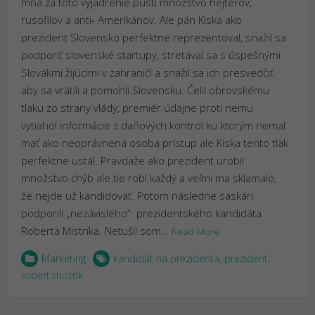
mňa za toto vyjadrenie pustí množstvo hejterov,
rusofilov a anti- Amerikánov. Ale pán Kiska ako
prezident Slovensko perfektne reprezentoval, snažil sa
podporiť slovenské startupy, stretával sa s úspešnými
Slovákmi žijúcimi v zahraničí a snažil sa ich presvedčiť
aby sa vrátili a pomohli Slovensku. Čelil obrovskému
tlaku zo strany vlády, premiér údajne proti nemu
vytiahol informácie z daňových kontrol ku ktorým nemal
mať ako neoprávnená osoba prístup ale Kiska tento tlak
perfektne ustál. Pravdaže ako prezident urobil
množstvo chýb ale tie robí každý a veľmi ma sklamalo,
že nejde už kandidovať. Potom následne saskári
podporili „nezávislého“ prezidentského kandidáta
Roberta Mistríka. Netušil som…
Read More
Marketing
kandidát na prezidenta
,
prezident
,
robert mistrík