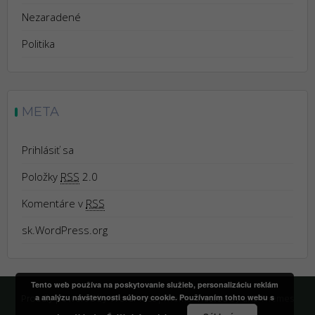
Nezaradené
Politika
META
Prihlásiť sa
Položky
RSS
2.0
Komentáre v
RSS
sk.WordPress.org
Tento web používa na poskytovanie služieb, personalizáciu reklám
Proudly powered by WordPress
|
Theme:
Trusted
by uXL Themes
a analýzu návštevnosti súbory cookie. Používaním tohto webu s