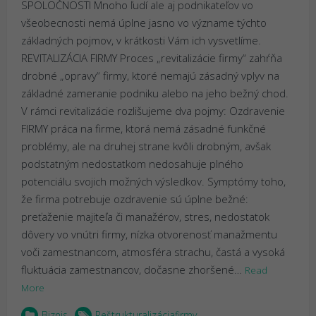
SPOLOČNOSTI Mnoho ľudí ale aj podnikateľov vo
všeobecnosti nemá úplne jasno vo význame týchto
základných pojmov, v krátkosti Vám ich vysvetlíme.
REVITALIZÁCIA FIRMY Proces „revitalizácie firmy“ zahŕňa
drobné „opravy“ firmy, ktoré nemajú zásadný vplyv na
základné zameranie podniku alebo na jeho bežný chod.
V rámci revitalizácie rozlišujeme dva pojmy: Ozdravenie
FIRMY práca na firme, ktorá nemá zásadné funkčné
problémy, ale na druhej strane kvôli drobným, avšak
podstatným nedostatkom nedosahuje plného
potenciálu svojich možných výsledkov. Symptómy toho,
že firma potrebuje ozdravenie sú úplne bežné:
preťaženie majiteľa či manažérov, stres, nedostatok
dôvery vo vnútri firmy, nízka otvorenosť manažmentu
voči zamestnancom, atmosféra strachu, častá a vysoká
fluktuácia zamestnancov, dočasne zhoršené…
Read
More
Biznis
Reštrukturalizáciafirmy
,