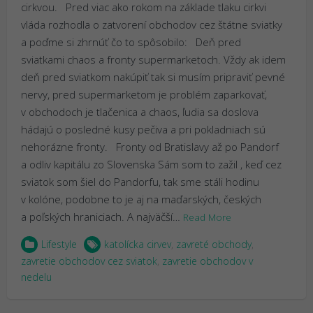
cirkvou. Pred viac ako rokom na základe tlaku cirkvi
vláda rozhodla o zatvorení obchodov cez štátne sviatky
a poďme si zhrnúť čo to spôsobilo: Deň pred
sviatkami chaos a fronty supermarketoch. Vždy ak idem
deň pred sviatkom nakúpiť tak si musím pripraviť pevné
nervy, pred supermarketom je problém zaparkovať,
v obchodoch je tlačenica a chaos, ľudia sa doslova
hádajú o posledné kusy pečiva a pri pokladniach sú
nehorázne fronty. Fronty od Bratislavy až po Pandorf
a odliv kapitálu zo Slovenska Sám som to zažil , keď cez
sviatok som šiel do Pandorfu, tak sme stáli hodinu
v kolóne, podobne to je aj na maďarských, českých
a poľských hraniciach. A najväčší…
Read More
Lifestyle
katolícka cirvev
,
zavreté obchody
,
zavretie obchodov cez sviatok
,
zavretie obchodov v
nedelu