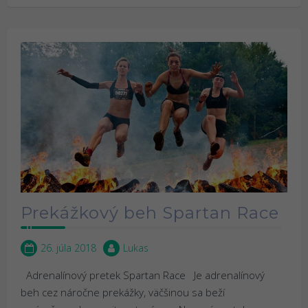
Prekážkový beh Spartan Race
26. júla 2018
Lukas
Adrenalínový pretek Spartan Race Je adrenalínový
beh cez náročne prekážky, väčšinou sa beží