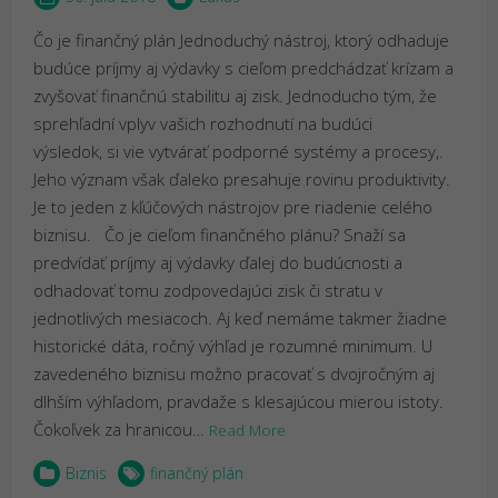
Čo je finančný plán Jednoduchý nástroj, ktorý odhaduje
budúce príjmy aj výdavky s cieľom predchádzať krízam a
zvyšovať finančnú stabilitu aj zisk. Jednoducho tým, že
sprehľadní vplyv vašich rozhodnutí na budúci
výsledok, si vie vytvárať podporné systémy a procesy,.
Jeho význam však ďaleko presahuje rovinu produktivity.
Je to jeden z kľúčových nástrojov pre riadenie celého
biznisu. Čo je cieľom finančného plánu? Snaží sa
predvídať príjmy aj výdavky ďalej do budúcnosti a
odhadovať tomu zodpovedajúci zisk či stratu v
jednotlivých mesiacoch. Aj keď nemáme takmer žiadne
historické dáta, ročný výhľad je rozumné minimum. U
zavedeného biznisu možno pracovať s dvojročným aj
dlhším výhľadom, pravdaže s klesajúcou mierou istoty.
Čokoľvek za hranicou…
Read More
Biznis
finančný plán