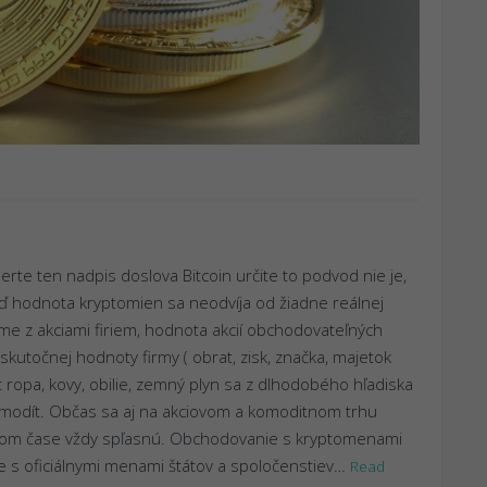
rte ten nadpis doslova Bitcoin určite to podvod nie je,
eď hodnota kryptomien sa neodvíja od žiadne reálnej
e z akciami firiem, hodnota akcií obchodovateľných
skutočnej hodnoty firmy ( obrat, zisk, značka, majetok
 ropa, kovy, obilie, zemný plyn sa z dlhodobého hľadiska
omodít. Občas sa aj na akciovom a komoditnom trhu
rčitom čase vždy spľasnú. Obchodovanie s kryptomenami
e s oficiálnymi menami štátov a spoločenstiev…
Read