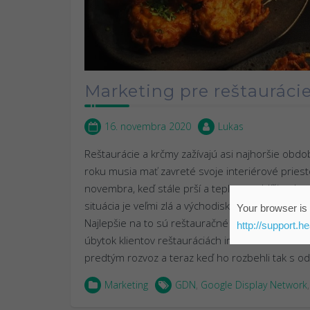
Marketing pre reštauráci
16. novembra 2020
Lukas
Reštaurácie a krčmy zažívajú asi najhoršie obdob
roku musia mať zavreté svoje interiérové pries
novembra, keď stále prší a teplota sa blíži nule
situácia je veľmi zlá a východisko z nej sú veľmi ť
Your browser is 
Najlepšie na to sú reštauračné a podniky, ktor
http://support.h
úbytok klientov reštauráciách im nahradil rozvoz
predtým rozvoz a teraz keď ho rozbehli tak s o
Marketing
GDN
,
Google Display Network