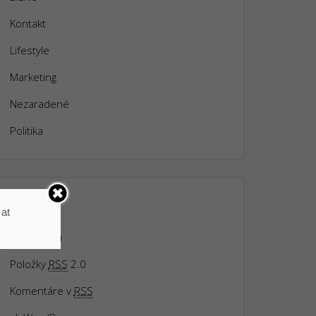
Kontakt
Lifestyle
Marketing
Nezaradené
Politika
META
 at
Prihlásiť sa
Položky
RSS
2.0
Komentáre v
RSS