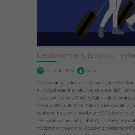
Cestovanie s Istotou: Vý
17. apríla 2024
Lukas
Cestovanie je jednou z najosviežujúcejších skú
exotických miest a kultúr po relax na pláži, ces
nezabudnuteľné zážitky. Avšak, spolu s týmito zá
Práve preto je dôležité mať po ruke spoľahlivú
cestovné poistenie nevyhnutné? Cestovanie so s
nečakané zdravotné problémy, zrušené lety ale
medzinárodnú pomoc. Cestovné poistenie môže b