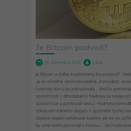
Je Bitcoin podvod?
28. novembra 2018
Lukas
Je Bitcoin a ďalšie kryptomeny iba podvod? Nebe
je to oficiálne obchodovateľná „komodita“, aj k
hodnoty ktorú by zobrazovala. Keď to porovnám
spoločnosti z dlhodobého hľadiska sa odvíja od 
spoločnosti a potenciál rastu). Hodnota komodít
odvíja od reálneho dopytu v spotrebe týchto k
objavia nejaké nafúknuté bubliny ale tie po u
by sme mohli prirovnať k Forexu – obchodovani