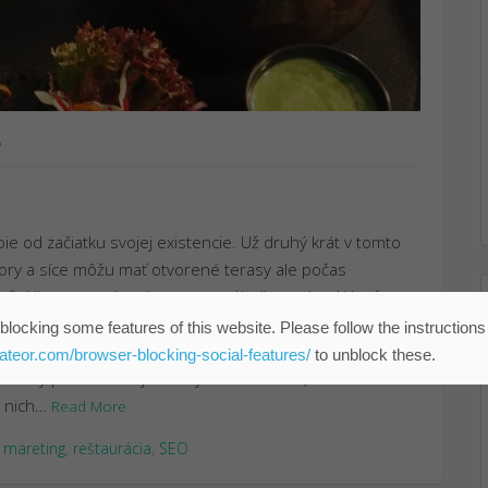
e
ie od začiatku svojej existencie. Už druhý krát v tomto
tory a síce môžu mať otvorené terasy ale počas
 veľa klientov nechce konzumovať jedlo vonka. Aj keď
ažké ale je tu zopár riešení ako prežiť túto situáciu.
blocking some features of this website. Please follow the instructions
é mali už pred corona krízou dobre rozbehnutý rozvoz a
eateor.com/browser-blocking-social-features/
to unblock these.
. Veľký problém majú krčmy a reštaurácie, ktoré nerobili
d nich…
Read More
,
mareting
,
reštaurácia
,
SEO