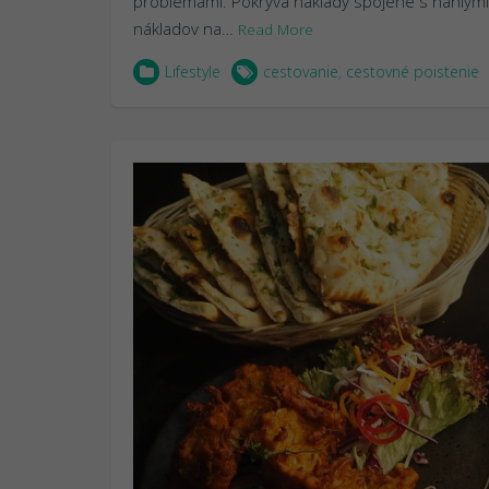
problémami. Pokrýva náklady spojené s náhlymi 
nákladov na…
Read More
Lifestyle
cestovanie
,
cestovné poistenie