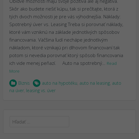
Obidve možnosti majú svoje pozitíva ale aj negatíva.
Skôr ako budete riešiť kúpu, tak si prečítajte, ktorá z
tých dvoch možnosti je pre vás výhodnejšia. Náklady:
Spotrebný úver vs. Leasing Treba si porovnať náklady,
ktoré vám vzniknú na základe jednotlivých spôsobov
financovania. Väčšina ľudí nechápe jednotlivým
nákladom, ktoré vznikajú pri dlhovom financovaní tak
potom si nevedia porovnať ktorý spôsob financovania
ich vide menej peňazí. Auto na spotrebný…
Read
More
Biznis
auto na hypotéku
,
auto na leasing
,
auto
na úver
,
leasing vs. úver
Hľadať: