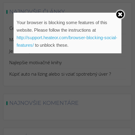
NAJNOVŠIE ČLÁNKY
Your browser is blocking some features of this
Cestovanie s Istotou: Výhody Cestovného Poistenia
website. Please follow the instructions at
http://support.heateor.com/browser-blocking-social-
Marketing pre reštaurácie
features/
to unblock these.
Je Bitcoin podvod?
Najlepšie motivačné knihy
Kúpiť auto na lízing alebo si vziať spotrebný úver ?
NAJNOVŠIE KOMENTÁRE