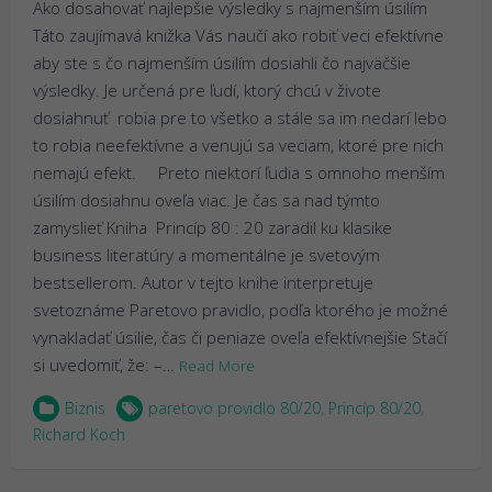
Ako dosahovať najlepšie výsledky s najmenším úsilím
Táto zaujímavá knižka Vás naučí ako robiť veci efektívne
aby ste s čo najmenším úsilím dosiahli čo najväčšie
výsledky. Je určená pre ľudí, ktorý chcú v živote
dosiahnuť robia pre to všetko a stále sa im nedarí lebo
to robia neefektívne a venujú sa veciam, ktoré pre nich
nemajú efekt. Preto niektorí ľudia s omnoho menším
úsilím dosiahnu oveľa viac. Je čas sa nad týmto
zamyslieť Kniha Princíp 80 : 20 zaradil ku klasike
business literatúry a momentálne je svetovým
bestsellerom. Autor v tejto knihe interpretuje
svetoznáme Paretovo pravidlo, podľa ktorého je možné
vynakladať úsilie, čas či peniaze oveľa efektívnejšie Stačí
si uvedomiť, že: –…
Read More
Biznis
paretovo providlo 80/20
,
Princíp 80/20
,
Richard Koch