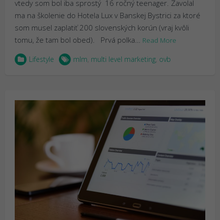
vtedy som bol iba sprostý 16 ročný teenager. Zavolal
ma na školenie do Hotela Lux v Banskej Bystrici za ktoré
som musel zaplatiť 200 slovenských korún (vraj kvôli
tomu, že tam bol obed). Prvá polka…
Read More
Lifestyle
mlm
,
multi level marketing
,
ovb