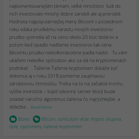
najkomentovanejším témam, veľké množstvo ľudí do
nich investovalo mnohý dobre zarobili ale aj prerobili.
Hodnota najpopularnejšej meny Bitcoint v poslednom
roku vďaka prudkému narastu nových investorov
prudko vystrelila až na cenu okolo 20 tisíc dolárov a
potom keď opadlo nadšenie investorov tak cena
Bitcointu prudko niekoľkonásobne padla nadol. Tu vám
ukážem niekoľko spôsobov ako sa dá na kryptomenách
podnikať: Ťaženie Ťaženie kryptomien dokáže byť
dokonca aj v roku 2018 pomerne zaujímavou
zárobkovou činnosťou. Treba na to na začiatok trochu
vyššie investície – kúpiť výkonný server ktorý bude
zvládať náročný algoritmus ťaženia čo najrýchlejšie. a
dôležite…
Read More
Biznis
Bitcoin
,
curriculum vitae
,
Krypto skupina
,
riple
,
ryptomeny
,
taženie kryptomien