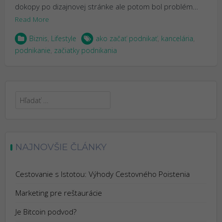
dokopy po dizajnovej stránke ale potom bol problém…
Read More
Biznis
,
Lifestyle
ako začať podnikať
,
kancelária
,
podnikanie
,
začiatky podnikania
Hľadať:
NAJNOVŠIE ČLÁNKY
Cestovanie s Istotou: Výhody Cestovného Poistenia
Marketing pre reštaurácie
Je Bitcoin podvod?