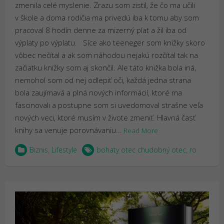
zmenila celé myslenie. Zrazu som zistil, že čo ma učili
v škole a doma rodičia ma privedú iba k tomu aby som
pracoval 8 hodín denne za mizerný plat a žil iba od
výplaty po výplatu. Síce ako teeneger som knižky skoro
vôbec nečítal a ak som náhodou nejakú rozčítal tak na
začiatku knižky som aj skončil. Ale táto knižka bola iná,
nemohol som od nej odlepiť oči, každá jedna strana
bola zaujímavá a plná nových informácií, ktoré ma
fascinovali a postupne som si uvedomoval strašne veľa
nových veci, ktoré musím v živote zmeniť. Hlavná časť
knihy sa venuje porovnávaniu…
Read More
Biznis
,
Lifestyle
bohaty otec chudobný otec
,
ro