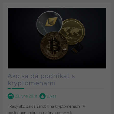
Ako sa dá podnikať s
kryptomenami
23. júna 2018
Lukas
Rady ako sa dá zarobiť na kryptomenách V
poslednom roku patria kryptomeny k