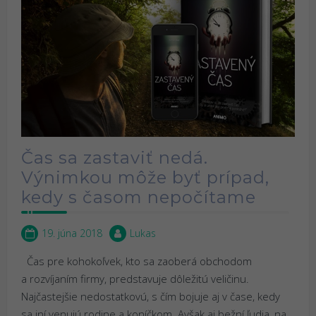
Čas sa zastaviť nedá.
Výnimkou môže byť prípad,
kedy s časom nepočítame
19. júna 2018
Lukas
Čas pre kohokoľvek, kto sa zaoberá obchodom
a rozvíjaním firmy, predstavuje dôležitú veličinu.
Najčastejšie nedostatkovú, s čím bojuje aj v čase, kedy
sa iní venujú rodine a koníčkom. Avšak aj bežní ľudia, na