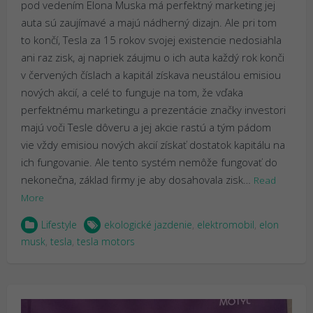
pod vedením Elona Muska má perfektný marketing jej
auta sú zaujímavé a majú nádherný dizajn. Ale pri tom
to končí, Tesla za 15 rokov svojej existencie nedosiahla
ani raz zisk, aj napriek záujmu o ich auta každý rok konči
v červených číslach a kapitál získava neustálou emisiou
nových akcií, a celé to funguje na tom, že vďaka
perfektnému marketingu a prezentácie značky investori
majú voči Tesle dôveru a jej akcie rastú a tým pádom
vie vždy emisiou nových akcií získať dostatok kapitálu na
ich fungovanie. Ale tento systém nemôže fungovať do
nekonečna, základ firmy je aby dosahovala zisk…
Read
More
Lifestyle
ekologické jazdenie
,
elektromobil
,
elon
musk
,
tesla
,
tesla motors