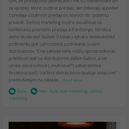
tom, že predajcovia (distribútori) nie sú odmeňovaní len
za výrobky, ktoré osobne predajú, ale získavajú aj podiel
z predaja ostatných predajcov, ktorých do systému
priviedli. Sieťový marketing možno považovať za
kombináciu priameho predaja a franšízingu. Výrobca
alebo dodávateľ služieb či tovaru vytvára dodávateľské
podmienky pre samostatné podnikanie svojich
distribútorov. Tí na základe toho môžu sprostredkovať
príležitosť stať sa distribútormi ďalším ľuďom, a tak
vzniká viacúrovňová („multi-level“) odberateľská
štruktúra (sieť). Väčšina distribútorov buduje svoju sieť
predovšetkým na základe…
Read More
Biznis
mlm
,
multi level marketing
,
sieťový
marketing