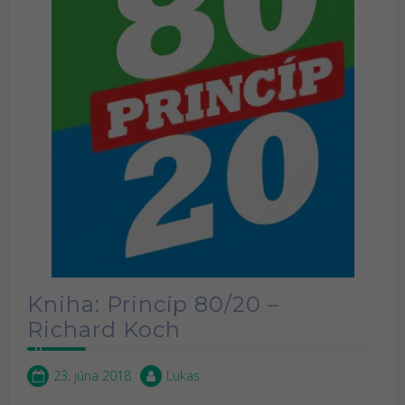
Kniha: Princíp 80/20 –
Richard Koch
23. júna 2018
Lukas