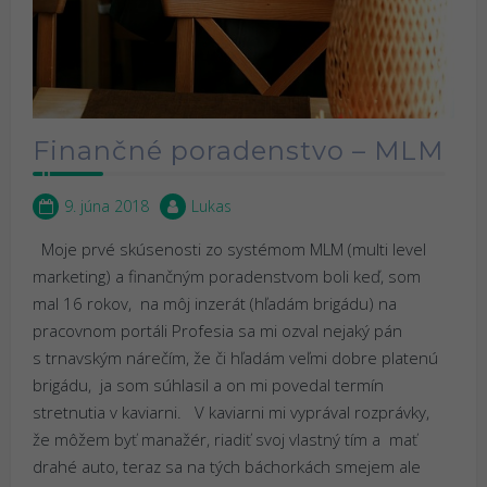
Finančné poradenstvo – MLM
9. júna 2018
Lukas
Moje prvé skúsenosti zo systémom MLM (multi level
marketing) a finančným poradenstvom boli keď, som
mal 16 rokov, na môj inzerát (hľadám brigádu) na
pracovnom portáli Profesia sa mi ozval nejaký pán
s trnavským nárečím, že či hľadám veľmi dobre platenú
brigádu, ja som súhlasil a on mi povedal termín
stretnutia v kaviarni. V kaviarni mi vyprával rozprávky,
že môžem byť manažér, riadiť svoj vlastný tím a mať
drahé auto, teraz sa na tých báchorkách smejem ale