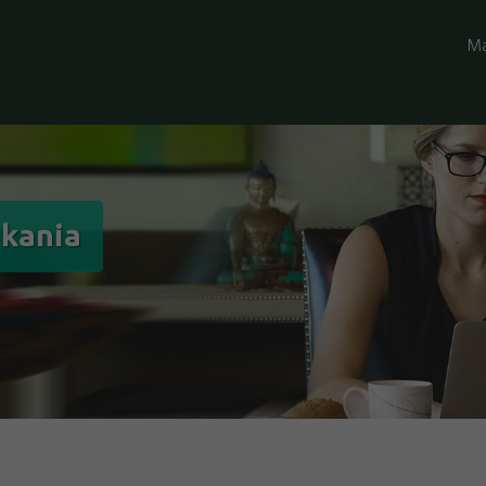
Ma
ikania