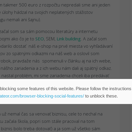
nám takmer 500 euro z rozpočtu nepredali sme ani jeden
 úlohy hádzal na svojich neplatených stážistov
gu nemali ani šajnu).
začal som sa sám pomocou literatúry a internetu
pojmi ako čo je to
SEO
, SEM,
Link building
. A začal som
odarilo dostať náš e-shop na prvé miesta vo vyhľadávaní
ogov zo spätnými odkazmi na náš web a oslovil som
robok, pravdaže nás spomenuli v článku aj na ich webe,
 nášho zariadenia a z ich webu nám dali aj spätný odkaz.
 nastal problém, mi sme zariadenia chceli iba predávať
ž, v tom čase nájsť elektrikára, ktorý sa vyznal aj do
blocking some features of this website. Please follow the instructions
eateor.com/browser-blocking-social-features/
to unblock these.
 už nemal čas sa venovať biznisu, cele to nechal na
u začala škola, popri som stále pracoval na tom
znis bolo treba dotovať) a ja som už všetko sám