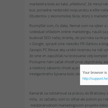
marketéra bola asi taká „efektívna“, že minul 
kus, poriadne nedorobil svoju prácu a ešte naše
(študentov z ekonomickej školy, ktorý o marketin
Rozmýšľal som, čo ďalej. Nemal som na výber a 
vzdelávať ohľadom online marketingu, naučil sa 
budovať SEO našej stránky, do pol roka sa mi p
v Google, spravili sme niekoľko PR článkov a bl
časopis PC Revue aby urobil recenziu na náš vý
že sme im zapožičali na testovanie celý komplet
Postupne nám začali chodiť prvé objednávky ale
a niektorý zákazníci chceli aj profesionálnu montá
Your browser is 
inteligentného bývania bolo skoro nemožné.
http://support.h
Kamarát sa odsťahoval za prácou do Bratislavy a
mňa, zo začiatku som to stíhal ale potom po rok
medzinárodnom marketingovom projekte (lebo bi