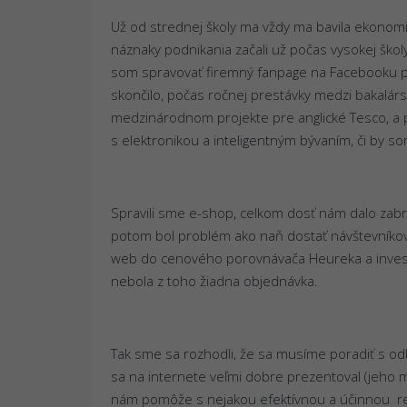
Už od strednej školy ma vždy ma bavila ekonomi
náznaky podnikania začali už počas vysokej škol
som spravovať firemný fanpage na Facebooku pr
skončilo, počas ročnej prestávky medzi bakalárs
medzinárodnom projekte pre anglické Tesco, a p
s elektronikou a inteligentným bývaním, či by so
Spravili sme e-shop, celkom dosť nám dalo zabr
potom bol problém ako naň dostať návštevníkov 
web do cenového porovnávača Heureka a inves
nebola z toho žiadna objednávka.
Tak sme sa rozhodli, že sa musíme poradiť s od
sa na internete veľmi dobre prezentoval (jeho m
nám pomôže s nejakou efektívnou a účinnou re