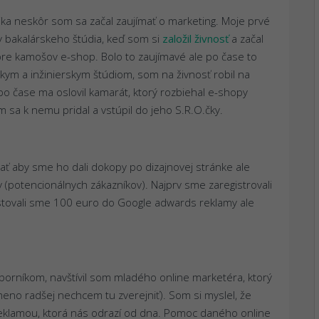
ka neskôr som sa začal zaujímať o marketing. Moje prvé
y bakalárskeho štúdia, keď som si
založil živnosť
a začal
e kamošov e-shop. Bolo to zaujímavé ale po čase to
kym a inžinierskym štúdiom, som na živnosť robil na
o čase ma oslovil kamarát, ktorý rozbiehal e-shopy
m sa k nemu pridal a vstúpil do jeho S.R.O.čky.
ať aby sme ho dali dokopy po dizajnovej stránke ale
(potencionálnych zákazníkov). Najprv sme zaregistrovali
tovali sme 100 euro do Google adwards reklamy ale
borníkom, navštívil som mladého online marketéra, ktorý
eno radšej nechcem tu zverejniť). Som si myslel, že
klamou, ktorá nás odrazí od dna. Pomoc daného online