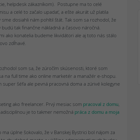
ácie, helpdesk zákazníkom). Postupne ma to celé
isu a celé to začalo upadať, a ešte akurát už platila
orý sme dosiahli nám pohltil štát. Tak som sa rozhodol, že
O budú tak finančne nákladná a časovo náročná.
mi ako konatelia budeme likvidátori ale aj toto nás stálo
ovo zdĺhavé.
ozhodol som sa, že zúročím skúsenosti, ktoré som
 na full time ako online marketér a manažér e-shopu.
am super šéfa ale pevná pracovná doma a zúrivé kolegyne
keting ako freelancer. Prvý mesiac som
pracoval z domu
,
badisciplínou je to takmer nemožná
práca z domu a moja
o ma úplne šokovalo, že v Banskej Bystrici bol nájom za
e to chudobné mesto a väčšina administratívnych budov