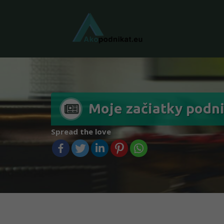
Moje začiatky podn
Spread the love