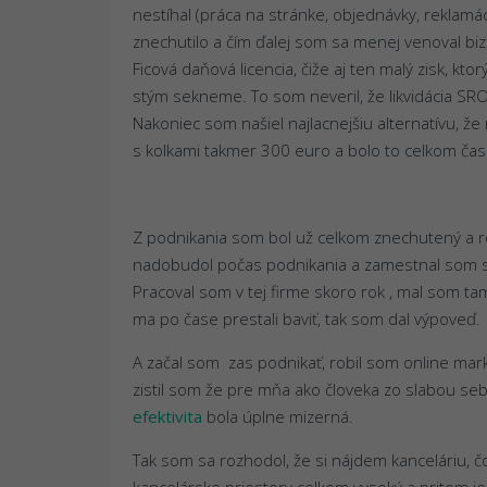
nestíhal (práca na stránke, objednávky, reklam
znechutilo a čím ďalej som sa menej venoval bizn
Ficová daňová licencia, čiže aj ten malý zisk, kt
stým sekneme. To som neveril, že likvidácia SR
Nakoniec som našiel najlacnejšiu alternatívu, že 
s kolkami takmer 300 euro a bolo to celkom čas
Z podnikania som bol už celkom znechutený a r
nadobudol počas podnikania a zamestnal som sa
Pracoval som v tej firme skoro rok , mal som t
ma po čase prestali baviť, tak som dal výpoveď.
A začal som zas podnikať, robil som online mar
zistil som že pre mňa ako človeka zo slabou se
efektivita
bola úplne mizerná.
Tak som sa rozhodol, že si nájdem kanceláriu, č
kancelárske priestory celkom vysoký a pritom j