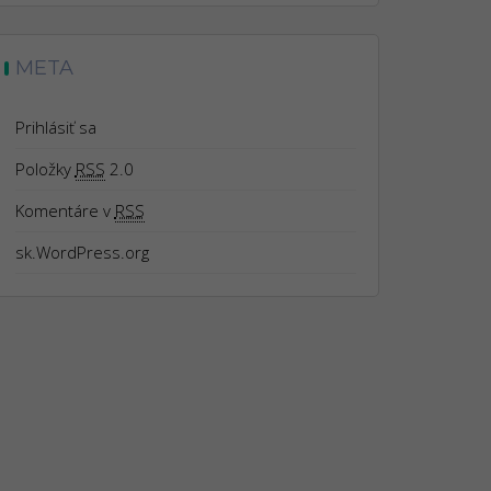
META
Prihlásiť sa
Položky
RSS
2.0
Komentáre v
RSS
sk.WordPress.org