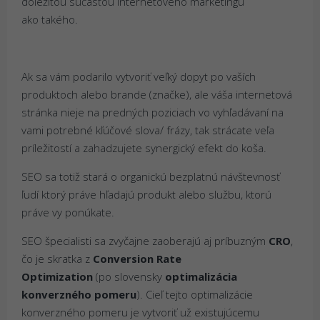
dôležitou súčasťou internetového marketingu
ako takého.
Ak sa vám podarilo vytvoriť veľký dopyt po vaších
produktoch alebo brande (značke), ale váša internetová
stránka nieje na predných poziciach vo vyhľadávaní na
vami potrebné kľúčové slova/ frázy, tak strácate veľa
príležitostí a zahadzujete synergický efekt do koša.
SEO sa totiž stará o organickú bezplatnú návštevnosť
ľudí ktorý práve hľadajú produkt alebo službu, ktorú
práve vy ponúkate.
SEO špecialisti sa zvyčajne zaoberajú aj príbuzným
CRO
,
čo je skratka z
Conversion Rate
Optimization
(po slovensky
optimalizácia
konverzného pomeru
). Cieľ tejto optimalizácie
konverzného pomeru je vytvoriť už existujúcemu