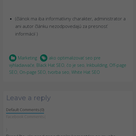
(článok ma iba informatívny charakter, administrator a
ani autor článku nezodpovedajú za presnosť
informácií )
Marketing
ako optimalizovať seo pre
vyhladavvače
,
Black Hat SEO
,
čo je seo
,
lnkbuilding
,
Off-page
SEO
,
On-page SEO
,
tvorba seo
,
White Hat SEO
Leave a reply
Default Comments (0)
Facebook Comments (
)