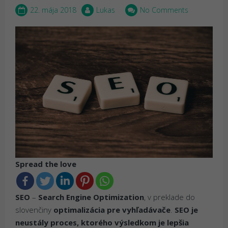
22. mája 2018
Lukas
No Comments
Spread the love
SEO
–
Search Engine Optimization
, v preklade do
slovenčiny
optimalizácia pre vyhľadávače
.
SEO je
neustály proces, ktorého výsledkom je lepšia