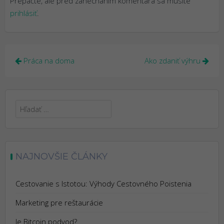
Prepáčte, ale pred zanechaním komentára sa musíte
prihlásiť
.
Navigácia
Práca na doma
Ako zdaniť výhru
v
článku
Hľadať:
NAJNOVŠIE ČLÁNKY
Cestovanie s Istotou: Výhody Cestovného Poistenia
Marketing pre reštaurácie
Je Bitcoin podvod?