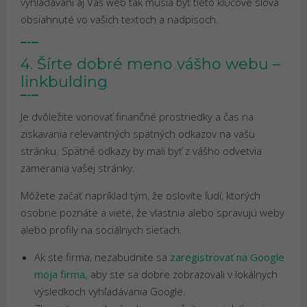
vyhľadávaní aj Váš web tak musia byť tieto kľúčové slova
obsiahnuté vo vašich textoch a nadpisoch.
4. Šírte dobré meno vášho webu –
linkbulding
Je dvôležite vonovať finančné prostriedky a čas na
ziskavania relevantných spätných odkazov na vašu
stránku. Spätné odkazy by mali byť z vášho odvetvia
zamerania vašej stránky.
Môžete začať napríklad tým, že oslovíte ľudí, ktorých
osobne poznáte a viete, že vlastnia alebo spravujú weby
alebo profily na sociálnych sieťach.
Ak ste firma, nezabudnite sa
zaregistrovať na Google
moja firma,
aby ste sa dobre zobrazovali v lokálnych
výsledkoch vyhľadávania Google.