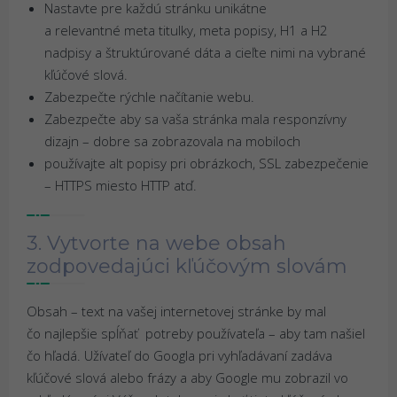
Nastavte pre každú stránku unikátne
a relevantné meta titulky, meta popisy, H1 a H2
nadpisy a štruktúrované dáta a cieľte nimi na vybrané
kľúčové slová.
Zabezpečte rýchle načítanie webu.
Zabezpečte aby sa vaša stránka mala responzívny
dizajn – dobre sa zobrazovala na mobiloch
používajte alt popisy pri obrázkoch, SSL zabezpečenie
– HTTPS miesto HTTP atď.
3. Vytvorte na webe obsah
zodpovedajúci kľúčovým slovám
Obsah – text na vašej internetovej stránke by mal
čo najlepšie spĺňať potreby používateľa – aby tam našiel
čo hľadá. Užívateľ do Googla pri vyhľadávaní zadáva
kľúčové slová alebo frázy a aby Google mu zobrazil vo