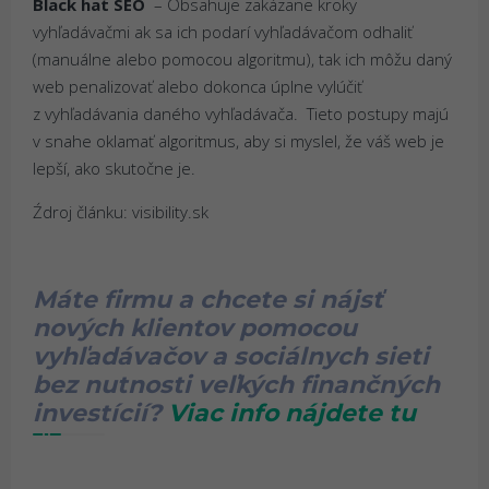
Black hat SEO
– Obsahuje zakázane kroky
vyhľadávačmi ak sa ich podarí vyhľadávačom odhaliť
(manuálne alebo pomocou algoritmu), tak ich môžu daný
web penalizovať alebo dokonca úplne vylúčiť
z vyhľadávania daného vyhľadávača. Tieto postupy majú
v snahe oklamať algoritmus, aby si myslel, že váš web je
lepší, ako skutočne je.
Źdroj článku: visibility.sk
Máte firmu a chcete si nájsť
nových klientov pomocou
vyhľadávačov a sociálnych sieti
bez nutnosti veľkých finančných
investícií?
Viac info nájdete tu