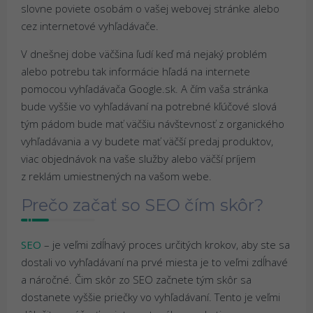
slovne poviete osobám o vašej webovej stránke alebo
cez internetové vyhľadávače.
V dnešnej dobe väčšina ľudí keď má nejaký problém
alebo potrebu tak informácie hľadá na internete
pomocou vyhľadávača Google.sk. A čím vaša stránka
bude vyššie vo vyhľadávaní na potrebné kľúčové slová
tým pádom bude mať väčšiu návštevnosť z organického
vyhľadávania a vy budete mať väčší predaj produktov,
viac objednávok na vaše služby alebo väčší príjem
z reklám umiestnených na vašom webe.
Prečo začať so SEO čím skôr?
SEO
– je veľmi zdĺhavý proces určitých krokov, aby ste sa
dostali vo vyhľadávaní na prvé miesta je to veľmi zdĺhavé
a náročné. Čim skôr zo SEO začnete tým skôr sa
dostanete vyššie priečky vo vyhľadávaní. Tento je veľmi