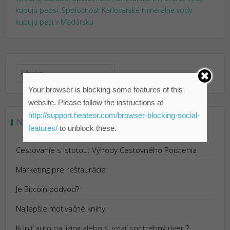
kupujú pepsi
,
Spoločnosť Karlovarské minerálne vody
kupuju pesi v Madarsku
Hľadať:
Your browser is blocking some features of this
website. Please follow the instructions at
http://support.heateor.com/browser-blocking-social-
NAJNOVŠIE ČLÁNKY
features/
to unblock these.
Cestovanie s Istotou: Výhody Cestovného Poistenia
Marketing pre reštaurácie
Je Bitcoin podvod?
Najlepšie motivačné knihy
Kúpiť auto na lízing alebo si vziať spotrebný úver ?