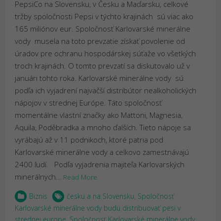
PepsiCo na Slovensku, v Česku a Maďarsku, celkové
tržby spoločnosti Pepsi v týchto krajinách sú viac ako
165 miliónov eur. Spoločnosť Karlovarské minerálne
vody musela na toto prevzatie získať povolenie od
úradov pre ochranu hospodárskej súťaže vo všetkých
troch krajinách. O tomto prevzatí sa diskutovalo už v
januári tohto roka. Karlovarské minerálne vody sú
podľa ich vyjadrení najväčší distribútor nealkoholických
nápojov v strednej Európe. Táto spoločnosť
momentálne vlastní značky ako Mattoni, Magnesia,
Aquila, Poděbradka a mnoho ďalších. Tieto nápoje sa
vyrábajú až v 11 podnikoch, ktoré patria pod
Karlovarské minerálne vody a celkovo zamestnávajú
2400 ľudí. Podľa vyjadrenia majiteľa Karlovarských
minerálnych…
Read More
Biznis
česku a na Slovensku
,
Spoločnosť
Karlovarské minerálne vody budu distribuovať pesi v
strednej europe
,
Spoločnosť Karlovarské minerálne vody