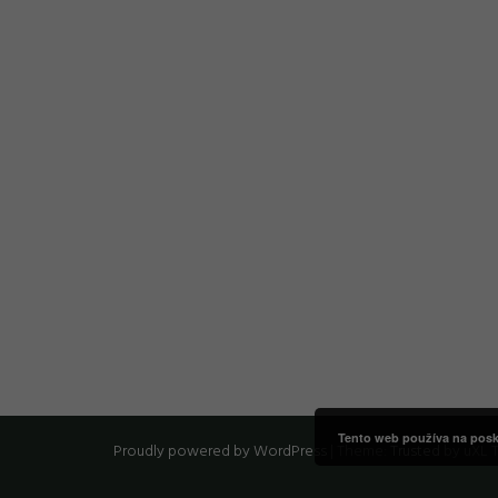
Tento web používa na posky
Proudly powered by WordPress
|
Theme:
Trusted
by uXL 