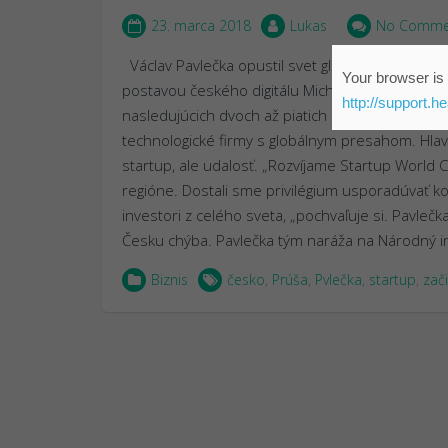
23. marca 2018
Lukas
No Comme
Václav Pavlečka opustil svet globálne reklamy
Your browser is 
postavou českého digitálu Michalom Nýdrle pred
http://support.h
nasledujúcich dvoch až piatich rokoch preinves
technologické firmy s globálnym presahom. Hla
startup, ale udalosť. „Rozvíjame Startup World 
regióne. Dostali sme privilégium usporadúvať ko
investori z celého sveta, „pochvaľuje si. Pavleč
Česku chýba. Pavlečka tým naráža na Národný 
Biznis
česko
,
Prúša
,
Pvlečka
,
startup
,
zač