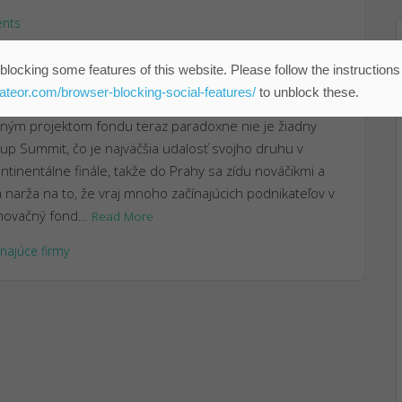
nts
 pre investovanie do startupov. V tandeme s prednou
blocking some features of this website. Please follow the instructions
 dvoma rokmi založil fond AirVentures. Ten má v
eateor.com/browser-blocking-social-features/
to unblock these.
tovať 400 miliónov korún a zameriava sa najmä na
vným projektom fondu teraz paradoxne nie je žiadny
Cup Summit, čo je najväčšia udalosť svojho druhu v
ntinentálne finále, takže do Prahy sa zídu nováčikmi a
ka narža na to, že vraj mnoho začínajúcich podnikateľov v
inovačný fond…
Read More
inajúce firmy