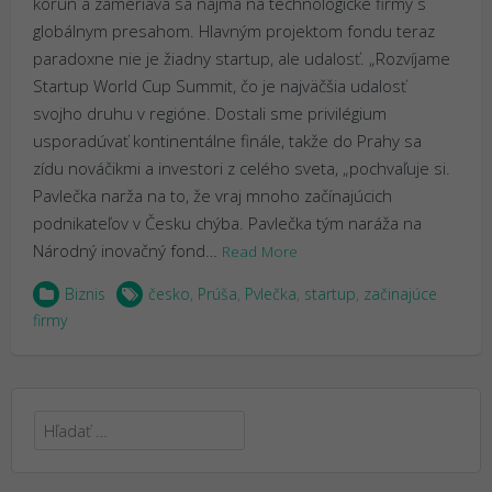
korún a zameriava sa najmä na technologické firmy s
globálnym presahom. Hlavným projektom fondu teraz
paradoxne nie je žiadny startup, ale udalosť. „Rozvíjame
Startup World Cup Summit, čo je najväčšia udalosť
svojho druhu v regióne. Dostali sme privilégium
usporadúvať kontinentálne finále, takže do Prahy sa
zídu nováčikmi a investori z celého sveta, „pochvaľuje si.
Pavlečka narža na to, že vraj mnoho začínajúcich
podnikateľov v Česku chýba. Pavlečka tým naráža na
Národný inovačný fond…
Read More
Biznis
česko
,
Prúša
,
Pvlečka
,
startup
,
začinajúce
firmy
Hľadať: