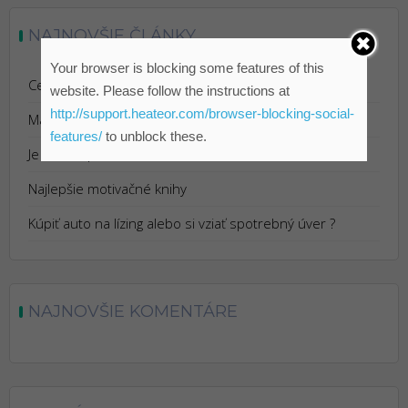
NAJNOVŠIE ČLÁNKY
Your browser is blocking some features of this
Cestovanie s Istotou: Výhody Cestovného Poistenia
website. Please follow the instructions at
http://support.heateor.com/browser-blocking-social-
Marketing pre reštaurácie
features/
to unblock these.
Je Bitcoin podvod?
Najlepšie motivačné knihy
Kúpiť auto na lízing alebo si vziať spotrebný úver ?
NAJNOVŠIE KOMENTÁRE