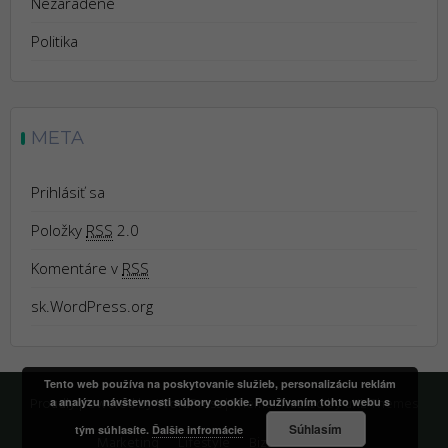
Nezaradené
Politika
META
Prihlásiť sa
Položky
RSS
2.0
Komentáre v
RSS
sk.WordPress.org
Tento web používa na poskytovanie služieb, personalizáciu reklám
Proudly powered by WordPress
|
Theme:
Trusted
by uXL Themes
a analýzu návštevnosti súbory cookie. Používaním tohto webu s
Súhlasím
tým súhlasíte.
Ďalšie infromácie
Marketing
Lifestyle
Biznis
Kontakt