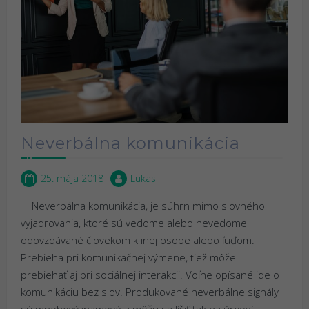
Neverbálna komunikácia
25. mája 2018
Lukas
Neverbálna komunikácia, je súhrn mimo slovného
vyjadrovania, ktoré sú vedome alebo nevedome
odovzdávané človekom k inej osobe alebo ľuďom.
Prebieha pri komunikačnej výmene, tiež môže
prebiehať aj pri sociálnej interakcii. Voľne opísané ide o
komunikáciu bez slov. Produkované neverbálne signály
sú mnohovýznamové a môžu sa líšiť tak na úrovní