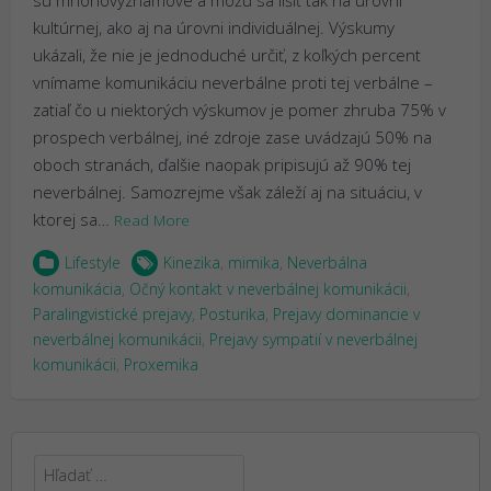
kultúrnej, ako aj na úrovni individuálnej. Výskumy
ukázali, že nie je jednoduché určiť, z koľkých percent
vnímame komunikáciu neverbálne proti tej verbálne –
zatiaľ čo u niektorých výskumov je pomer zhruba 75% v
prospech verbálnej, iné zdroje zase uvádzajú 50% na
oboch stranách, ďalšie naopak pripisujú až 90% tej
neverbálnej. Samozrejme však záleží aj na situáciu, v
ktorej sa…
Read More
Lifestyle
Kinezika
,
mimika
,
Neverbálna
komunikácia
,
Očný kontakt v neverbálnej komunikácii
,
Paralingvistické prejavy
,
Posturika
,
Prejavy dominancie v
neverbálnej komunikácii
,
Prejavy sympatií v neverbálnej
komunikácii
,
Proxemika
Hľadať: