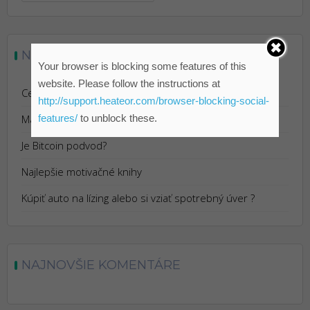
NAJNOVŠIE ČLÁNKY
Your browser is blocking some features of this
website. Please follow the instructions at
Cestovanie s Istotou: Výhody Cestovného Poistenia
http://support.heateor.com/browser-blocking-social-
features/
to unblock these.
Marketing pre reštaurácie
Je Bitcoin podvod?
Najlepšie motivačné knihy
Kúpiť auto na lízing alebo si vziať spotrebný úver ?
NAJNOVŠIE KOMENTÁRE