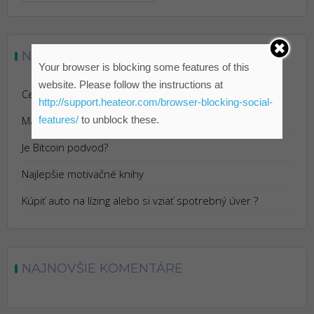
NAJNOVŠIE ČLÁNKY
Your browser is blocking some features of this
website. Please follow the instructions at
Cestovanie s Istotou: Výhody Cestovného Poistenia
http://support.heateor.com/browser-blocking-social-
features/
to unblock these.
Marketing pre reštaurácie
Je Bitcoin podvod?
Najlepšie motivačné knihy
Kúpiť auto na lízing alebo si vziať spotrebný úver ?
NAJNOVŠIE KOMENTÁRE