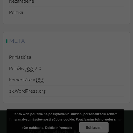
Nezaradené
Politika
META
Prihlásiť sa
Položky
RSS
2.0
Komentáre v
RSS
sk.WordPress.org
Tento web používa na poskytovanie služieb, personalizáciu reklám
Proudly powered by WordPress
|
Theme:
Trusted
by uXL Themes
a analýzu návštevnosti súbory cookie. Používaním tohto webu s
Súhlasím
tým súhlasíte.
Ďalšie infromácie
Marketing
Lifestyle
Biznis
Kontakt