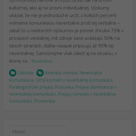
kultúrnej, ako aj na úrovni individuálnej. Výskumy
ukázali, že nie je jednoduché určiť, z koľkých percent
vnímame komunikáciu neverbálne proti tej verbálne –
zatiaľ čo u niektorých výskumov je pomer zhruba 75% v
prospech verbálnej, iné zdroje zase uvádzajú 50% na
oboch stranách, ďalšie naopak pripisujú až 90% tej
neverbálnej. Samozrejme však záleží aj na situáciu, v
ktorej sa…
Read More
Lifestyle
Kinezika
,
mimika
,
Neverbálna
komunikácia
,
Očný kontakt v neverbálnej komunikácii
,
Paralingvistické prejavy
,
Posturika
,
Prejavy dominancie v
neverbálnej komunikácii
,
Prejavy sympatií v neverbálnej
komunikácii
,
Proxemika
Hľadať: