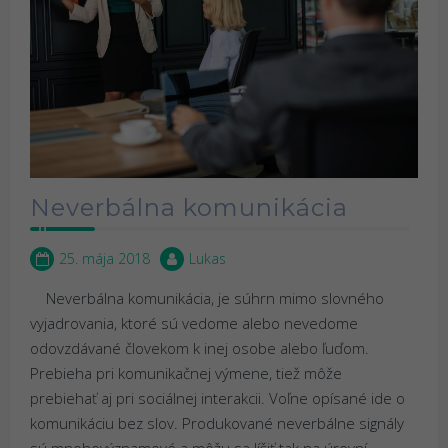
Neverbálna komunikácia
25. mája 2018
Lukas
Neverbálna komunikácia, je súhrn mimo slovného
vyjadrovania, ktoré sú vedome alebo nevedome
odovzdávané človekom k inej osobe alebo ľuďom.
Prebieha pri komunikačnej výmene, tiež môže
prebiehať aj pri sociálnej interakcii. Voľne opísané ide o
komunikáciu bez slov. Produkované neverbálne signály
sú mnohovýznamové a môžu sa líšiť tak na úrovní