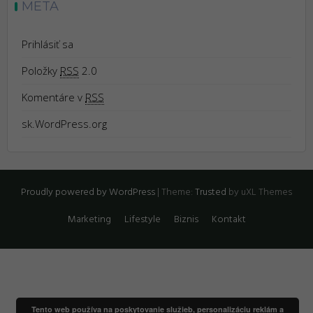
META
Prihlásiť sa
Položky
RSS
2.0
Komentáre v
RSS
sk.WordPress.org
Proudly powered by WordPress
|
Theme:
Trusted
by uXL Themes
Marketing
Lifestyle
Biznis
Kontakt
Tento web používa na poskytovanie služieb, personalizáciu reklám a