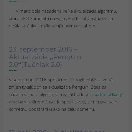
V marci bola nasadená veľká aktualizácia algoritmu,
ktorú SEO komunita nazvala „Fred“. Tato aktualizácia
riešila stránky s málo zaujímavým obsahom.
23. september 2016 –
Aktualizácia
„
Penguin
2.0
“
(Tučniak 2.0)
V septembri 2016 spoločnosť Google ohlásila zopár
zmien týkajúcich sa aktualizácie Penguin. Stala sa
súčasťou jadra algoritmu a začal hodnotiť
spätné odkazy
a weby v reálnom čase. Je špecifickejší, zameriava sa na
konrétnu podstránku ako na celú doménu.