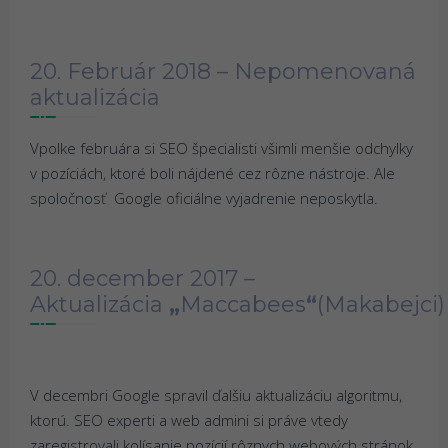
20. Február 2018 – Nepomenovaná
aktualizácia
Vpolke februára si SEO špecialisti všimli menšie odchylky
v pozíciách, ktoré boli nájdené cez rôzne nástroje. Ale
spoločnosť Google oficiálne vyjadrenie neposkytla.
20. december 2017 –
Aktualizácia
„
Maccabees
“
(Makabejci)
V decembri Google spravil ďalšiu aktualizáciu algoritmu,
ktorú. SEO experti a web admini si práve vtedy
zaregistrovali kolísanie pozícií rôznych webových stránok.