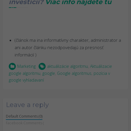
investícií?
Viac info nájdete tu
(článok ma ina informatívny charakter, administrator a
ani autor článku nezodpovedajú za presnosť
informácií )
Marketing
aktuálizácie algoritmu
,
Aktuálizacie
google algoritmu
,
google
,
Google algoritmus
,
pozícia v
google vyhladavaní
Leave a reply
Default Comments (0)
Facebook Comments (