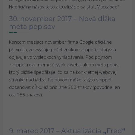
Neoficiálny názov tejto aktualizácie sa stal „Maccabee“
30. november 2017 – Nová dĺžka
meta popisov
Koncom mesiaca november firma Google oficiálne
potvrdila, že zvyšuje počet znakov snippetu, ktorý sa
objavuje vo výsledkoch vyhľadávania. Pod pojmom
snippet rozumieme úryvok z webu alebo meta popis,
ktorý bližšie špecifikuje, čo sa na konkrétnej webovej
stránke nachádza. Po novom môže takýto snippet
dosahovať dĺžku až približne 300 znakov (pôvodne len
cca 155 znakov).
9. marec 2017 – Aktualizácia
„
Fred
“