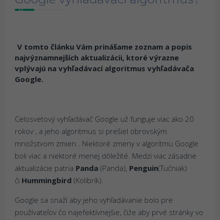
V tomto článku Vám prinášame zoznam a popis
najvýznamnejších aktualizácii, ktoré výrazne
vplývajú na vyhľadávací algoritmus vyhľadávača
Google.
Celosvetový vyhľadávač Google už funguje viac ako 20
rokov , a jeho algoritmus si prešiel obrovským
množstvom zmien . Niektoré zmeny v algoritmu Google
boli viac a niektoré menej dôležité. Medzi viac zásadne
aktualizácie patria
Panda
(Panda),
Penguin
(Tučniak)
či
Hummingbird
(Kolibrík).
Google sa snaží aby jeho vyhľadávanie bolo pre
používateľov čo najefektívnejšie, čiže aby prvé stránky vo