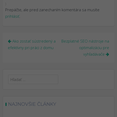
)
Prepáčte, ale pred zanechaním komentára sa musíte
prihlásiť
.
Navigácia
Ako zostať sústredený a
Bezplatné SEO nástroje na
v
efektívny pri práci z domu
optimalizáciu pre
vyhľadávače
článku
Hľadať:
NAJNOVŠIE ČLÁNKY