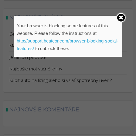
NAJNOVŠIE ČLÁNKY
Your browser is blocking some features of this
website. Please follow the instructions at
Cestovanie s Istotou: Výhody Cestovného Poistenia
http://support.heateor.com/browser-blocking-social-
Marketing pre reštaurácie
features/
to unblock these.
Je Bitcoin podvod?
Najlepšie motivačné knihy
Kúpiť auto na lízing alebo si vziať spotrebný úver ?
NAJNOVŠIE KOMENTÁRE