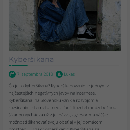
Kyberšikana
7. septembra 2018
Lukas
Čo je to kyberšikana? Kyberšikanovanie je jedným z
najčastejších negatívnych javov na internete.
Kyberšikana na Slovensku vznikla rozvojom a
rozšírením internetu medzi ľudí. Rozdiel medzi bežnou
šikanou vychádza už z jej názvu, agresor ma väčšie
možnosti šikanovať svoju obeť aj v jej domácom
prostredí. Znaky kyberšikany: Kyberšikana sa