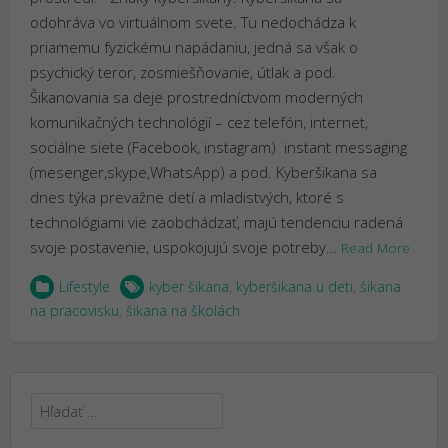
odohráva vo virtuálnom svete. Tu nedochádza k
priamemu fyzickému napádaniu, jedná sa však o
psychický teror, zosmiešňovanie, útlak a pod.
Šikanovania sa deje prostredníctvom moderných
komunikačných technológií – cez telefón, internet,
sociálne siete (Facebook, instagram) instant messaging
(mesenger,skype,WhatsApp) a pod. Kyberšikana sa
dnes týka prevažne detí a mladistvých, ktoré s
technológiami vie zaobchádzať, majú tendenciu radená
svoje postavenie, uspokojujú svoje potreby…
Read More
Lifestyle
kyber šikana
,
kyberšikana u deti
,
šikana
na pracovisku
,
šikana na školách
Hľadať: