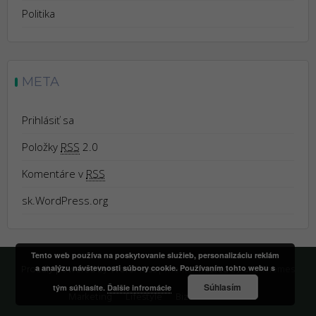
Politika
META
Prihlásiť sa
Položky
RSS
2.0
Komentáre v
RSS
sk.WordPress.org
Tento web používa na poskytovanie služieb, personalizáciu reklám
Proudly powered by WordPress
|
Theme:
Trusted
by uXL Themes
a analýzu návštevnosti súbory cookie. Používaním tohto webu s
Súhlasím
tým súhlasíte.
Ďalšie infromácie
Marketing
Lifestyle
Biznis
Kontakt