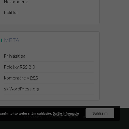
Nezaradené
Politika
META
Prihlásiť sa
Položky
RSS
2.0
Komentáre v
RSS
sk.WordPress.org
Súhlasím
ívaním tohto webu s tým súhlasíte.
Ďalšie infromácie
Marketing
Lifestyle
Biznis
Kontakt