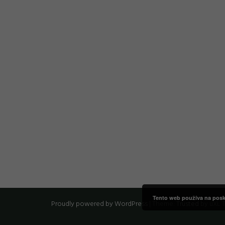
Tento web používa na posky
Proudly powered by WordPress
|
Theme:
Trusted
by uXL 