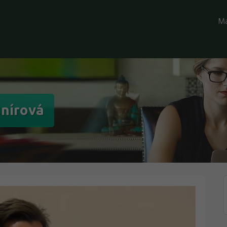
Ma
šnírová