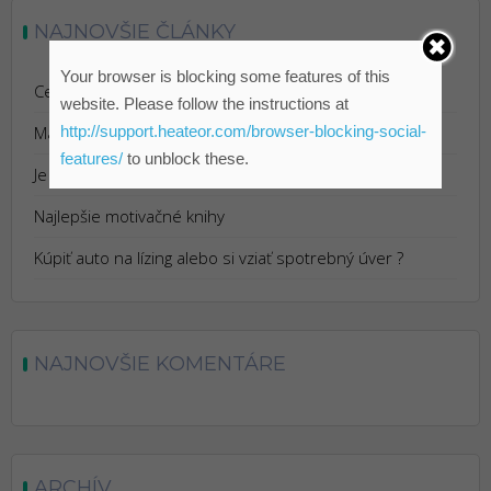
NAJNOVŠIE ČLÁNKY
Your browser is blocking some features of this
Cestovanie s Istotou: Výhody Cestovného Poistenia
website. Please follow the instructions at
Marketing pre reštaurácie
http://support.heateor.com/browser-blocking-social-
features/
to unblock these.
Je Bitcoin podvod?
Najlepšie motivačné knihy
Kúpiť auto na lízing alebo si vziať spotrebný úver ?
NAJNOVŠIE KOMENTÁRE
ARCHÍV