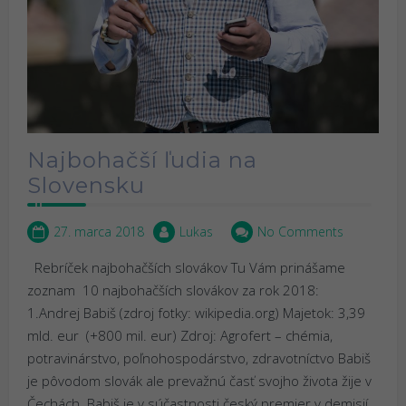
Najbohačší ľudia na
Slovensku
27. marca 2018
Lukas
No Comments
Rebríček najbohačších slovákov Tu Vám prinášame
zoznam 10 najbohačších slovákov za rok 2018:
1.Andrej Babiš (zdroj fotky: wikipedia.org) Majetok: 3,39
mld. eur (+800 mil. eur) Zdroj: Agrofert – chémia,
potravinárstvo, poľnohospodárstvo, zdravotníctvo Babiš
je pôvodom slovák ale prevažnú časť svojho života žije v
Čechách. Babiš je v súčastnosti český premier v demisií.