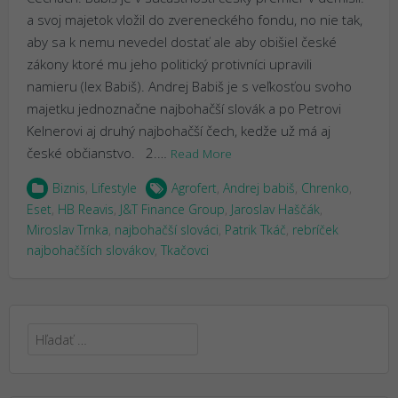
a svoj majetok vložil do zvereneckého fondu, no nie tak,
aby sa k nemu nevedel dostať ale aby obišiel české
zákony ktoré mu jeho politický protivníci upravili
namieru (lex Babiš). Andrej Babiš je s veľkosťou svoho
majetku jednoznačne najbohačší slovák a po Petrovi
Kelnerovi aj druhý najbohačší čech, kedže už má aj
české občianstvo. 2.…
Read More
Biznis
,
Lifestyle
Agrofert
,
Andrej babiš
,
Chrenko
,
Eset
,
HB Reavis
,
J&T Finance Group
,
Jaroslav Haščák
,
Miroslav Trnka
,
najbohačší slováci
,
Patrik Tkáč
,
rebríček
najbohačších slovákov
,
Tkačovci
Hľadať: