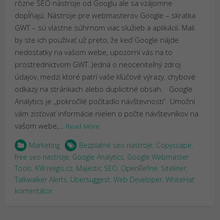
rôzne SEO nástroje od Googlu ale sa vzájomne
dopĺňajú. Nástroje pre webmasterov Google – skratka
GWT – sú vlastne súhrnom viac služieb a aplikácií. Mali
by ste ich používať už preto, že keď Google nájde
nedostatky na vašom webe, upozorní vás na to
prostredníctvom GWT. Jedná o neoceniteľný zdroj
údajov, medzi ktoré patrí vaše kľúčové výrazy, chybové
odkazy na stránkach alebo duplicitné obsah. Google
Analytics je „pokročilé počítadlo návštevnosti“. Umožní
vám zisťovať informácie nielen o počte návštevníkov na
vašom webe,…
Read More
Marketing
Bezplatné seo nastroje
,
Copyscape
,
free seo nastroje
,
Google Analytics
,
Google Webmaster
Tools
,
KW.religis.cz
,
Majestic SEO
,
OpenRefine
,
Siteliner
,
Talkwalker Alerts
,
Übersuggest
,
Web Developer
,
WhiteHat
komentátor