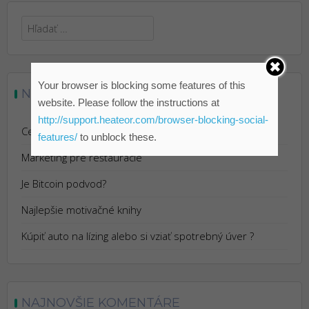
Hľadať:
Your browser is blocking some features of this
NAJNOVŠIE ČLÁNKY
website. Please follow the instructions at
http://support.heateor.com/browser-blocking-social-
Cestovanie s Istotou: Výhody Cestovného Poistenia
features/
to unblock these.
Marketing pre reštaurácie
Je Bitcoin podvod?
Najlepšie motivačné knihy
Kúpiť auto na lízing alebo si vziať spotrebný úver ?
NAJNOVŠIE KOMENTÁRE