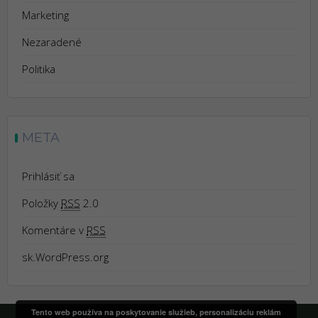
Marketing
Nezaradené
Politika
META
Prihlásiť sa
Položky
RSS
2.0
Komentáre v
RSS
sk.WordPress.org
Tento web používa na poskytovanie služieb, personalizáciu reklám