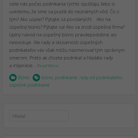
ciele nás počas podnikania rýchlo opúšťajú, lebo si
uvedomu, že sme sa pustili do neznámych vôd. Čo s
tým? Ako uspieť? Pýtajte sa povolaných!. Ako na
úspešný biznis? Pýtajte sa! Ako sa zrodí úspešná firma?
Uplný návod na úspešný biznis pravdepodobne asi
neexistuje. Ale rady a skúsenosti úspešných
podnikateľov vás však môžu nasmerovať tým správnym
smerom. Preto ak chcete podnikať a hľadáte rady
a inšpirácie…
Read More
Biznis
biznis
,
podnikanie
,
rady od podnikateľov
,
úspešné podnikanie
Hľadať: