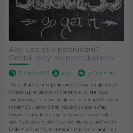
Ako uspieť v podnikaní?
Cenné rady od podnikateľov
20. januára 2018
Lukas
No Comments
Rozbiehate vlastné podnikanie? A chcete nájsť novú
inšpiráciu pre váš biznis? Potrebovali by ste radu
z podnikania, financovania alebo marketingu? Všetci čo
rozbiehajú vlastný biznis očakávajú alebo dúfajú
v úspech, pravdaže v kladný hospodársky výsledok –
zisk. Ale často sny skončia a podnikanie skončí veľkým
fiaskom a finančnými stratami. Optimizmus, ambície a