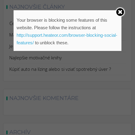
NAJNOVŠIE ČLÁNKY
Your browser is blocking some features of this
Cestovanie s Istotou: Výhody Cestovného Poistenia
website. Please follow the instructions at
Marketing pre reštaurácie
http://support.heateor.com/browser-blocking-social-
features/
to unblock these.
Je Bitcoin podvod?
Najlepšie motivačné knihy
Kúpiť auto na lízing alebo si vziať spotrebný úver ?
NAJNOVŠIE KOMENTÁRE
ARCHÍV